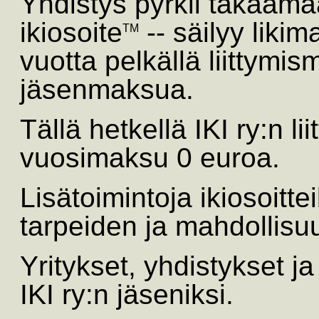
Yhdistys pyrkii takaamaa
ikiosoite
-- säilyy likim
TM
vuotta pelkällä liittymis
jäsenmaksua.
Tällä hetkellä IKI ry:n 
vuosimaksu 0 euroa.
Lisätoimintoja ikiosoitte
tarpeiden ja mahdollis
Yritykset, yhdistykset ja 
IKI ry:n jäseniksi.