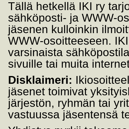
Tällä hetkellä IKI ry tar
sähköposti- ja WWW-oso
jäsenen kulloinkin ilmoi
WWW-osoitteeseen. IKI ry
varsinaista sähköpostil
sivuille tai muita interne
Disklaimeri:
Ikiosoittee
jäsenet toimivat yksityi
järjestön, ryhmän tai yri
vastuussa jäsentensä te