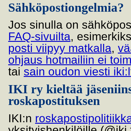
Sähköpostiongelmia?
Jos sinulla on sähköpost
FAQ-sivuilta
, esimerkik
posti viipyy matkalla
,
vä
ohjaus hotmailiin ei toim
tai
sain oudon viesti iki:l
IKI ry kieltää jäsenii
roskapostituksen
IKI:n
roskapostipolitiikk
yksityishenkilöille (@iki.